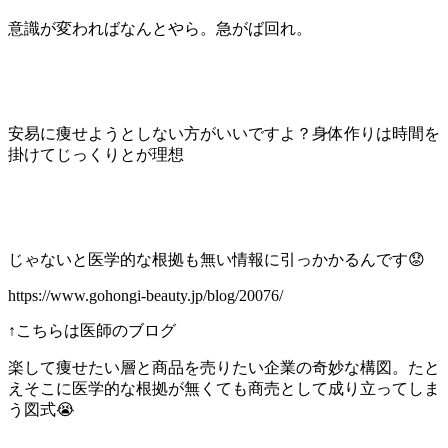
意識が変わればなんとやら。急がば回れ。
安易に痩せようとしない方がいいですよ？身体作りは時間を
掛けてじっくりとが理想
じゃないと医学的な根拠も無い情報に引っかかるんです😟
https://www.gohongi-beauty.jp/blog/20076/
↑こちらは医師のブログ
楽して痩せたい層と商品を売りたい企業の奇妙な構図。たと
えそこに医学的な根拠が無くても商売として成り立ってしま
う図式😭