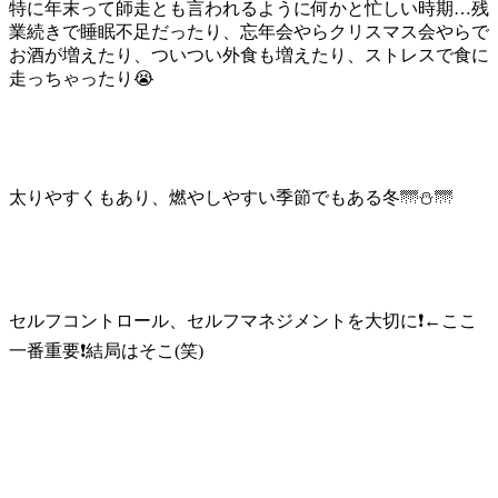
特に年末って師走とも言われるように何かと忙しい時期…残
業続きで睡眠不足だったり、忘年会やらクリスマス会やらで
お酒が増えたり、ついつい外食も増えたり、ストレスで食に
走っちゃったり😭
太りやすくもあり、燃やしやすい季節でもある冬🌁⛄🌁
セルフコントロール、セルフマネジメントを大切に❗←ここ
一番重要❗結局はそこ(笑)