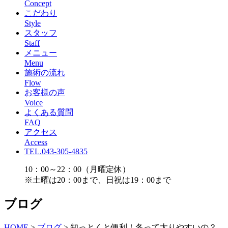
Concept
こだわり
Style
スタッフ
Staff
メニュー
Menu
施術の流れ
Flow
お客様の声
Voice
よくある質問
FAQ
アクセス
Access
TEL.043-305-4835
10：00～22：00（月曜定休）
※土曜は20：00まで、日祝は19：00まで
ブログ
HOME
>
ブログ
>
知っとくと便利！冬って太りやすいの？