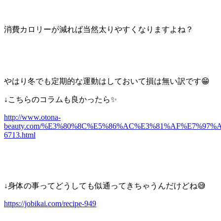
消費カロリーが減れば当然太りやすくなりますよね？
やはり冬でも定期的な運動はしておいて損は無い訳です😁
↓こちらのコラムも良かったら✨
http://www.otona-
beauty.com/%E3%80%8C%E5%86%AC%E3%81%AF%E7%9
6713.html
↓身体の事ってどうしても似通ってきちゃうんだけどね😅
https://jobikai.com/recipe-949