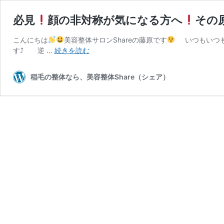
必見
顔の非対称が気になる方へ
その
こんにちは
美容整体サロンShareの藤原です
いつもいつもウ
必
す⤴ 逆 …
続きを読む
見
稲毛の整体なら、美容整体Share（シェア）
顔
の
非
対
称
が
気
に
な
る
方
へ
そ